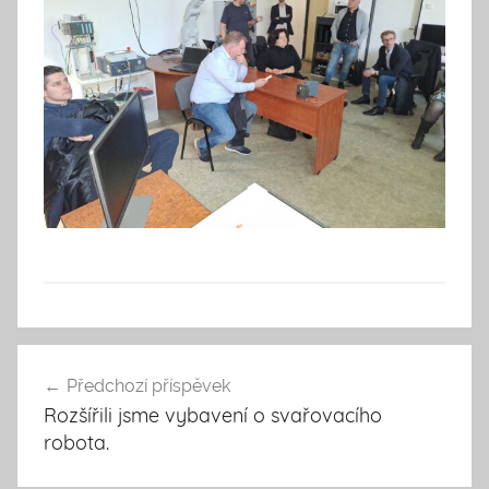
V
ý
Předchozí příspěvek
Navigace
u
Rozšířili jsme vybavení o svařovacího
pro
k
robota.
a
příspěvek
a