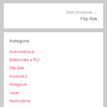
š
k
Další příspěvek
o
Filip Rak
l
e
n
Kategorie
í
Automatizace
Elektronika a PLC
Filip Rak
Knobotics
Kolegové
Laser
Nástrojárna