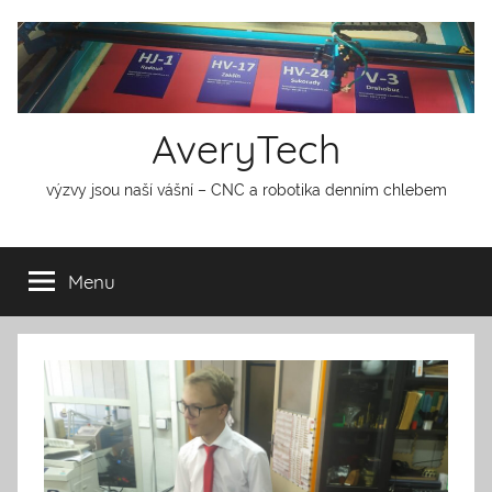
Přejít
k
obsahu
AveryTech
výzvy jsou naší vášní – CNC a robotika denním chlebem
Menu